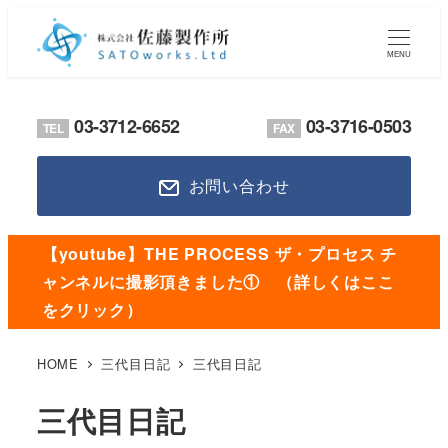
メ
イ
MENU
ン
コ
03-3712-6652
03-3716-0503
TEL
FAX
ン
テ
お問い合わせ
ン
ツ
へ
【youtube】THE PROCESS ザ・プロセス チ
移
ャンネルに撮影頂きました① （詳しくはここ
動
をクリック）
HOME
三代目日記
三代目日記
三代目日記