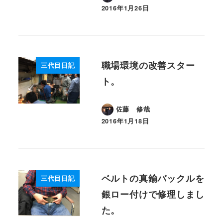
2016年1月26日
投稿日
職場環境の改善スター
三代目日記
ト。
佐藤 修哉
2016年1月18日
投稿日
ベルトの真鍮バックルを
三代目日記
銀ロー付けで修理しまし
た。