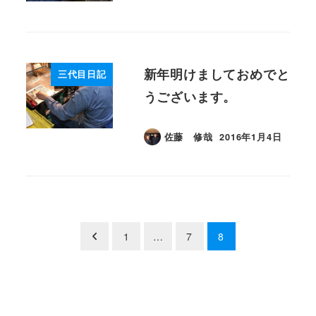
新年明けましておめでと
三代目日記
うございます。
佐藤 修哉
2016年1月4日
投稿日
投
1
…
7
8
稿
の