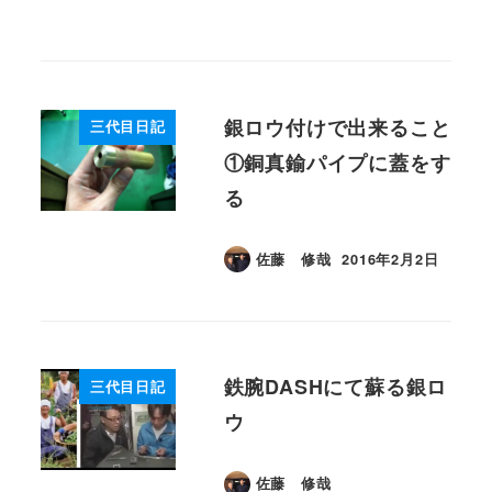
銀ロウ付けで出来ること
三代目日記
①銅真鍮パイプに蓋をす
る
佐藤 修哉
2016年2月2日
投稿日
鉄腕DASHにて蘇る銀ロ
三代目日記
ウ
佐藤 修哉