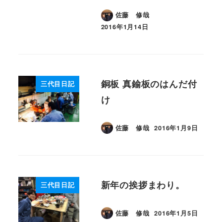
佐藤 修哉
2016年1月14日
投稿日
銅板 真鍮板のはんだ付
三代目日記
け
佐藤 修哉
2016年1月9日
投稿日
新年の挨拶まわり。
三代目日記
佐藤 修哉
2016年1月5日
投稿日