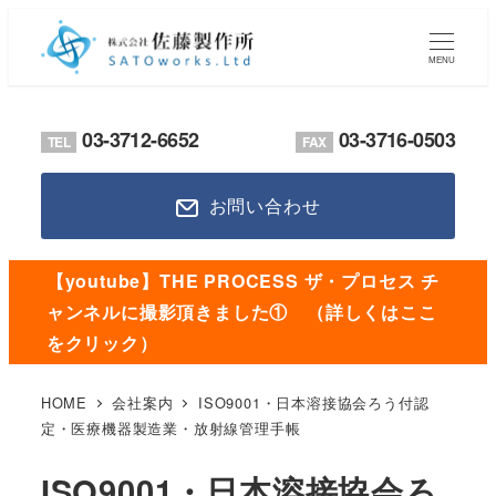
メ
イ
MENU
ン
コ
03-3712-6652
03-3716-0503
TEL
FAX
ン
テ
お問い合わせ
ン
ツ
へ
【youtube】THE PROCESS ザ・プロセス チ
移
ャンネルに撮影頂きました① （詳しくはここ
動
をクリック）
HOME
会社案内
ISO9001・日本溶接協会ろう付認
定・医療機器製造業・放射線管理手帳
ISO9001・日本溶接協会ろ