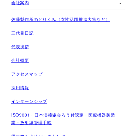
会社案内
佐藤製作所のとりくみ（女性活躍推進大賞など）
三代目日記
代表挨拶
会社概要
アクセスマップ
採用情報
インターンシップ
ISO9001・日本溶接協会ろう付認定・医療機器製造
業・放射線管理手帳
銀ロウたよりバックナンバー