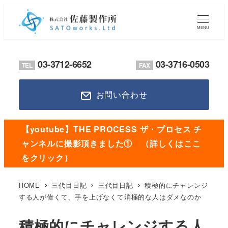
メ
イ
MENU
ン
コ
03-3712-6652
03-3716-0503
TEL
FAX
ン
テ
お問い合わせ
ン
ツ
へ
【youtube】THE PROCESS ザ・プロセス チ
移
ャンネルに撮影頂きました① （詳しくはここ
動
をクリック）
HOME
三代目日記
三代目日記
積極的にチャレンジ
する人が偉くて、手を上げなくて消極的な人はダメなのか
積極的にチャレンジする人