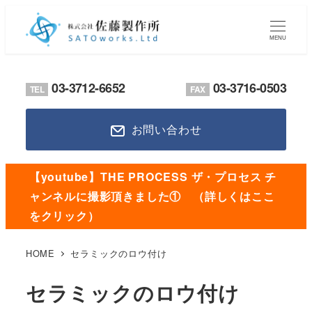
メ
イ
MENU
ン
コ
03-3712-6652
03-3716-0503
TEL
FAX
ン
テ
お問い合わせ
ン
ツ
へ
【youtube】THE PROCESS ザ・プロセス チ
移
ャンネルに撮影頂きました① （詳しくはここ
動
をクリック）
HOME
セラミックのロウ付け
セラミックのロウ付け