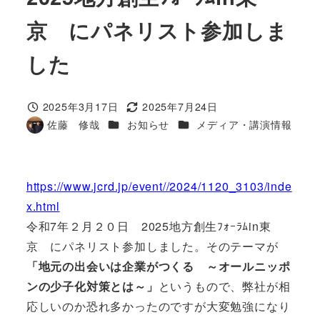
京 にパネリスト参加しま
した
2025年3月17日
2025年7月24日
投稿日
更新日
カテゴリー
カテゴリー
佐藤 修哉
お知らせ
メディア・講演情報
著
者
https://www.jcrd.jp/event//2024/1120_3103/inde
x.html
令和7年２月２０日 2025地方創生ﾌｫｰﾗﾑin東
京 にパネリスト参加しました。そのテーマが
「地元の出会いは企業がつくる ～オールニッポ
ンの少子化対策とは～」
というもので、弊社が相
応しいのか恐れ多かったのですが大変勉強になり