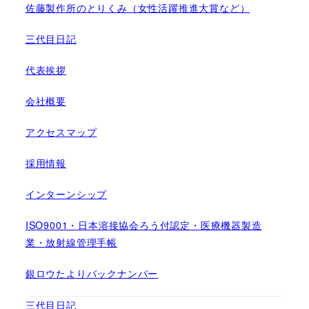
佐藤製作所のとりくみ（女性活躍推進大賞など）
三代目日記
代表挨拶
会社概要
アクセスマップ
採用情報
インターンシップ
ISO9001・日本溶接協会ろう付認定・医療機器製造
業・放射線管理手帳
銀ロウたよりバックナンバー
三代目日記