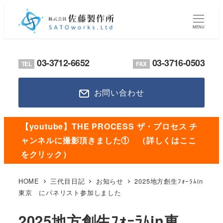
メ
イ
MENU
ン
コ
03-3712-6652
03-3716-0503
TEL
FAX
ン
テ
お問い合わせ
ン
ツ
へ
【youtube】THE PROCESS ザ・プロセス チ
移
ャンネルに撮影頂きました① （詳しくはここ
動
をクリック）
HOME
三代目日記
お知らせ
2025地方創生ﾌｫｰﾗﾑin
東京 にパネリスト参加しました
2025地方創生ﾌｫｰﾗﾑin東