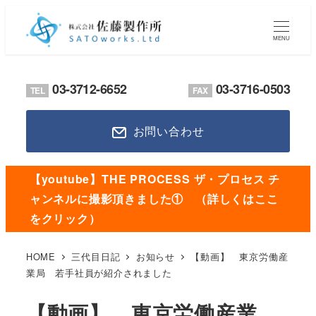
メ
イ
MENU
ン
コ
03-3712-6652
03-3716-0503
TEL
FAX
ン
テ
お問い合わせ
ン
ツ
へ
【youtube】THE PROCESS ザ・プロセス チ
移
ャンネルに撮影頂きました① （詳しくはここ
動
をクリック）
HOME
三代目日記
お知らせ
【動画】 東京労働産
業局 若手社員が紹介されました
【動画】 東京労働産業