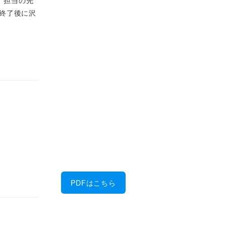
座終了後に沢
会社案内
ダウンロー
ド
金属加工に強い！
佐藤製作所の6つの特徴
を、PDFにまとめまし
た。
PDFはこちら