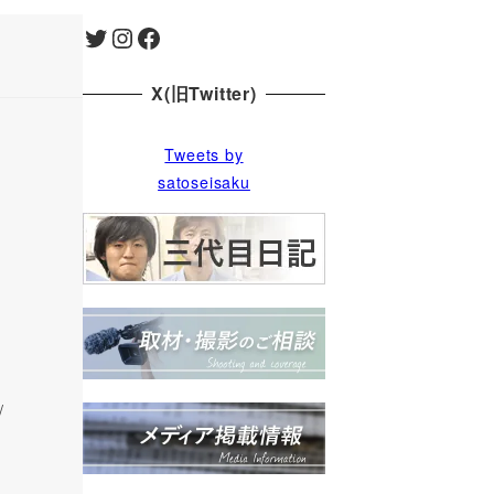
Twitter
Instagram
Facebook
X(旧Twitter)
Tweets by
satoseisaku
/