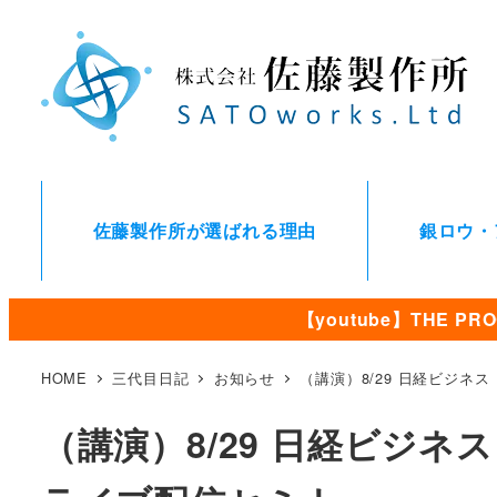
メ
イ
ン
コ
ン
テ
ン
佐藤製作所が選ばれる理由
銀ロウ・
ツ
へ
移
【youtube】THE
動
HOME
三代目日記
お知らせ
（講演）8/29 日経ビジネ
（講演）8/29 日経ビジ