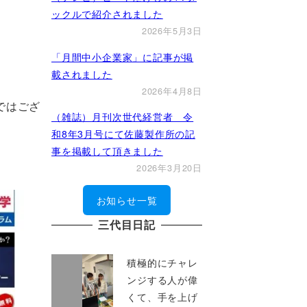
ックルで紹介されました
2026年5月3日
「月間中小企業家」に記事が掲
載されました
2026年4月8日
縮ではござ
（雑誌）月刊次世代経営者 令
和8年3月号にて佐藤製作所の記
事を掲載して頂きました
2026年3月20日
お知らせ一覧
三代目日記
積極的にチャレ
ンジする人が偉
くて、手を上げ