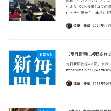
生より100分授業1コマ
山の学生達から、非常に有難
佐藤 修哉
2024年11
投稿日
【毎日新聞に掲載され
お知らせ
毎日新聞社様の1面、余禄
https://mainichi.jp/arti
佐藤 修哉
2022年5月
投稿日