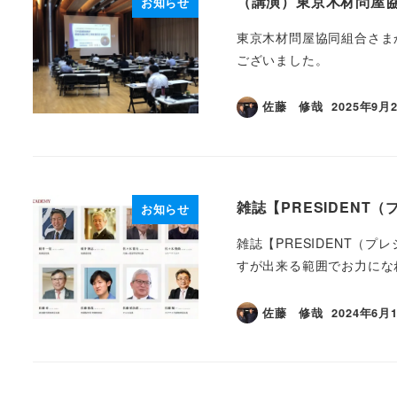
（講演）東京木材問屋協
お知らせ
東京木材問屋協同組合さま
ございました。
佐藤 修哉
2025年9月
投稿日
雑誌【PRESIDEN
お知らせ
雑誌【PRESIDENT（
すが出来る範囲でお力になれるよう努
佐藤 修哉
2024年6月
投稿日