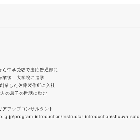
から中学受験で慶応普通部に
卒業後、大学院に進学
父が創業した佐藤製作所に入社
2人の息子の世話に励む
リアアップコンサルタント
yo.lg.jp/program-introduction/instructor-introduction/shuuya-sato