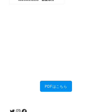
会社案内
ダウンロード
金属加工に強い！
佐藤製作所の6つの特徴を、PDFにまとめまし
た。
PDFはこちら
Twitter
Instagram
Facebook