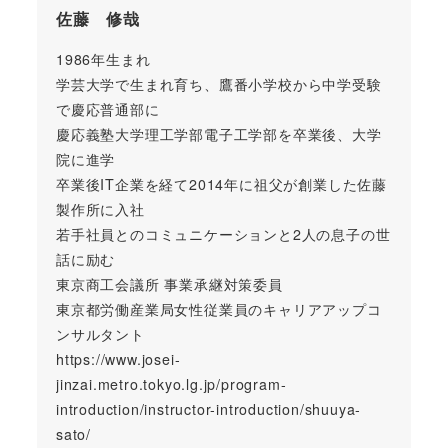
佐藤 修哉
1986年生まれ
学芸大学で生まれ育ち、鷹番小学校から中学受験
で慶応普通部に
慶応義塾大学理工学部電子工学部を卒業後、大学
院に進学
卒業後IT企業を経て2014年に祖父が創業した佐藤
製作所に入社
若手社員とのコミュニケーションと2人の息子の世
話に励む
東京商工会議所 事業承継対策委員
東京都労働産業局女性従業員のキャリアアップコ
ンサルタント
https://www.josei-
jinzai.metro.tokyo.lg.jp/program-
introduction/instructor-introduction/shuuya-
sato/