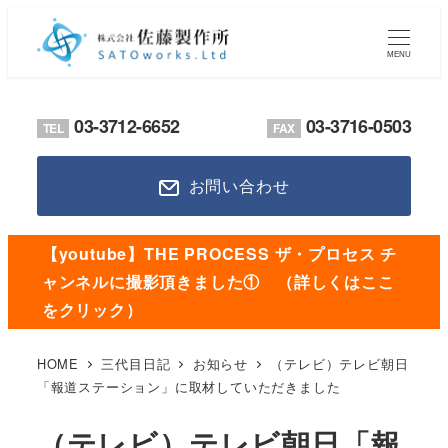
メ
イ
MENU
ン
コ
03-3712-6652
03-3716-0503
TEL
FAX
ン
テ
お問い合わせ
ン
ツ
へ
【youtube】THE PROCESS ザ・プロセス チ
移
ャンネルに撮影頂きました① （詳しくはここ
動
をクリック）
HOME
三代目日記
お知らせ
（テレビ）テレビ朝日
「報道ステーション」に取材していただきました
（テレビ）テレビ朝日「報