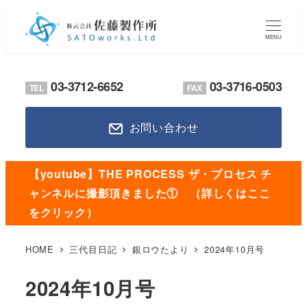
メ
イ
MENU
ン
コ
03-3712-6652
03-3716-0503
TEL
FAX
ン
テ
お問い合わせ
ン
ツ
へ
【youtube】THE PROCESS ザ・プロセス チ
移
ャンネルに撮影頂きました① （詳しくはここ
動
をクリック）
HOME
三代目日記
銀ロウたより
2024年10月号
2024年10月号