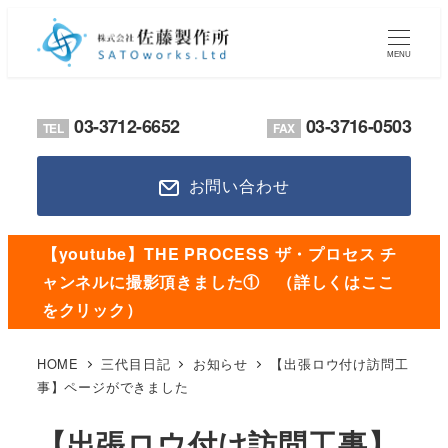
メ
イ
MENU
ン
コ
03-3712-6652
03-3716-0503
TEL
FAX
ン
テ
お問い合わせ
ン
ツ
へ
【youtube】THE PROCESS ザ・プロセス チ
移
ャンネルに撮影頂きました① （詳しくはここ
動
をクリック）
HOME
三代目日記
お知らせ
【出張ロウ付け訪問工
事】ページができました
【出張ロウ付け訪問工事】