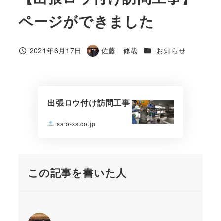
ページができました
カテゴリー
2021年6月17日
佐藤 修哉
お知らせ
投稿日
著
者
出張ロウ付け訪問工事
sato-ss.co.jp
この記事を書いた人