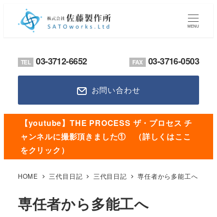
メ
イ
MENU
ン
コ
03-3712-6652
03-3716-0503
TEL
FAX
ン
テ
お問い合わせ
ン
ツ
へ
【youtube】THE PROCESS ザ・プロセス チ
移
ャンネルに撮影頂きました① （詳しくはここ
動
をクリック）
HOME
三代目日記
三代目日記
専任者から多能工へ
専任者から多能工へ