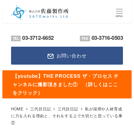
メ
イ
MENU
ン
コ
03-3712-6652
03-3716-0503
TEL
FAX
ン
テ
お問い合わせ
ン
ツ
へ
【youtube】THE PROCESS ザ・プロセス チ
移
ャンネルに撮影頂きました① （詳しくはここ
動
をクリック）
HOME
三代目日記
三代目日記
私が採用や人材育成
に力を入れる理由と、それをする上で大切だと思っている事
②