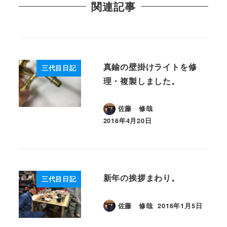
関連記事
真鍮の壁掛けライトを修
三代目日記
理・複製しました。
佐藤 修哉
2016年4月20日
投稿日
新年の挨拶まわり。
三代目日記
佐藤 修哉
2016年1月5日
投稿日